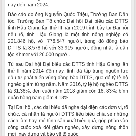
nay đến năm 2024.
Báo cáo do ông Nguyễn Quốc Triệu, Trưởng Ban Dân
tộc, Trưởng Ban Tổ chức Đại hội Đại biểu các DTTS
tỉnh Hậu Giang lần thứ III năm 2019 trình bày tại Đại hội
nêu rõ, tỉnh Hậu Giang là một tỉnh nông nghiệp có
201.846 hộ, với 776.547 người, trong đó đồng bào
DTTS là 8.578 hộ với 33.915 người, đông nhất là dân
tộc Khmer với 26.000 người.
Từ sau Đại hội Đại biểu các DTTS tỉnh Hậu Giang lần
thứ II năm 2014 đến nay, tỉnh đã tập trung nguồn lực
đầu tư phát triển vùng đồng bào DTTS, qua đó tỷ lệ hộ
nghèo giảm từng năm. Năm 2016, tỷ lệ hộ nghèo DTTS
là 31,38%, đến cuối năm 2018 giảm còn 18, 83%; bình
quân hàng năm giảm 4,18%...
Tại Đại hội, các đại biểu đã nghe đại diện các đơn vị, tổ
chức, cá nhân là người DTTS tiêu biểu chia sẻ những
cách làm hay, mô hình sản xuất hiệu quả, góp phần vào
công cuộc xoá đói giảm nghèo, xây dựng nông thôn
mới, xây dựng và bảo vệ tổ quốc.