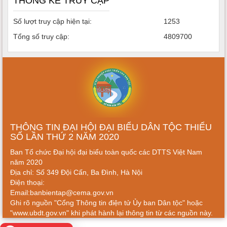
THỐNG KÊ TRUY CẬP
Số lượt truy cập hiện tại:
1253
Tổng số truy cập:
4809700
THÔNG TIN ĐẠI HỘI ĐẠI BIỂU DÂN TỘC THIỂU
SỐ LẦN THỨ 2 NĂM 2020
Ban Tổ chức Đại hội đại biểu toàn quốc các DTTS Việt Nam
năm 2020
Địa chỉ: Số 349 Đội Cấn, Ba Đình, Hà Nội
Điện thoại:
Email:banbientap@cema.gov.vn
Ghi rõ nguồn "Cổng Thông tin điện tử Ủy ban Dân tộc" hoặc
"www.ubdt.gov.vn" khi phát hành lại thông tin từ các nguồn này.