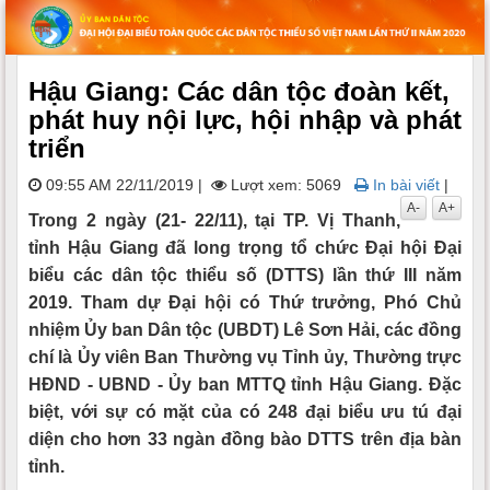
Hậu Giang: Các dân tộc đoàn kết,
phát huy nội lực, hội nhập và phát
triển
09:55 AM 22/11/2019
|
Lượt xem: 5069
In bài viết
|
A-
A+
Trong 2 ngày (21- 22/11), tại TP. Vị Thanh,
tỉnh Hậu Giang đã long trọng tổ chức Đại hội Đại
biểu các dân tộc thiểu số (DTTS) lần thứ III năm
2019. Tham dự Đại hội có Thứ trưởng, Phó Chủ
nhiệm Ủy ban Dân tộc (UBDT) Lê Sơn Hải, các đồng
chí là Ủy viên Ban Thường vụ Tỉnh ủy, Thường trực
HĐND - UBND - Ủy ban MTTQ tỉnh Hậu Giang. Đặc
biệt, với sự có mặt của có 248 đại biểu ưu tú đại
diện cho hơn 33 ngàn đồng bào DTTS trên địa bàn
tỉnh.