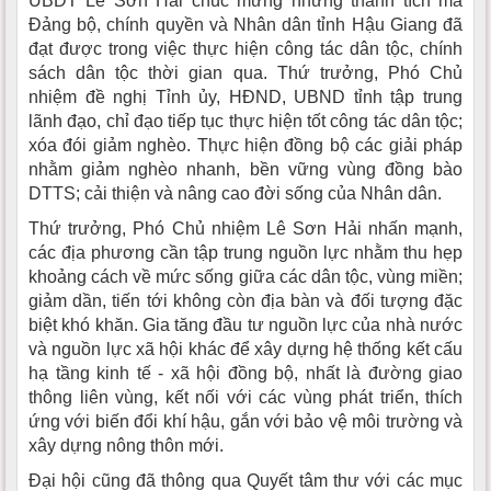
UBDT Lê Sơn Hải chúc mừng những thành tích mà
Đảng bộ, chính quyền và Nhân dân tỉnh Hậu Giang đã
đạt được trong việc thực hiện công tác dân tộc, chính
sách dân tộc thời gian qua. Thứ trưởng, Phó Chủ
nhiệm đề nghị Tỉnh ủy, HĐND, UBND tỉnh tập trung
lãnh đạo, chỉ đạo tiếp tục thực hiện tốt công tác dân tộc;
xóa đói giảm nghèo. Thực hiện đồng bộ các giải pháp
nhằm giảm nghèo nhanh, bền vững vùng đồng bào
DTTS; cải thiện và nâng cao đời sống của Nhân dân.
Thứ trưởng, Phó Chủ nhiệm Lê Sơn Hải nhấn mạnh,
các địa phương cần tập trung nguồn lực nhằm thu hẹp
khoảng cách về mức sống giữa các dân tộc, vùng miền;
giảm dần, tiến tới không còn địa bàn và đối tượng đặc
biệt khó khăn. Gia tăng đầu tư nguồn lực của nhà nước
và nguồn lực xã hội khác để xây dựng hệ thống kết cấu
hạ tầng kinh tế - xã hội đồng bộ, nhất là đường giao
thông liên vùng, kết nối với các vùng phát triển, thích
ứng với biến đổi khí hậu, gắn với bảo vệ môi trường và
xây dựng nông thôn mới.
Đại hội cũng đã thông qua Quyết tâm thư với các mục