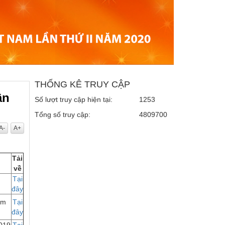
THỐNG KÊ TRUY CẬP
ần
Số lượt truy cập hiện tại:
1253
Tổng số truy cập:
4809700
A-
A+
Tải
về
Tại
đây
ăm
Tại
đây