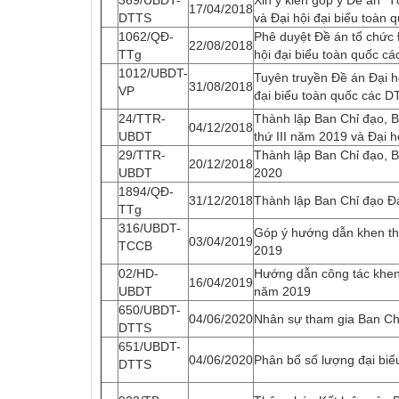
369/UBDT-
Xin ý kiến góp ý Đề án "T
17/04/2018
DTTS
và Đại hội đại biểu toàn
1062/QĐ-
Phê duyệt Đề án tổ chức Đ
22/08/2018
TTg
hội đại biểu toàn quốc c
1012/UBDT-
Tuyên truyền Đề án Đại hộ
31/08/2018
VP
đại biểu toàn quốc các D
24/TTR-
Thành lập Ban Chỉ đạo, B
04/12/2018
UBDT
thứ III năm 2019 và Đại h
29/TTR-
Thành lập Ban Chỉ đạo, B
20/12/2018
UBDT
2020
1894/QĐ-
31/12/2018
Thành lập Ban Chỉ đạo Đạ
TTg
316/UBDT-
Góp ý hướng dẫn khen thư
03/04/2019
TCCB
2019
02/HD-
Hướng dẫn công tác khen t
16/04/2019
UBDT
năm 2019
650/UBDT-
04/06/2020
Nhân sự tham gia Ban Chỉ
DTTS
651/UBDT-
04/06/2020
Phân bổ số lượng đại biể
DTTS