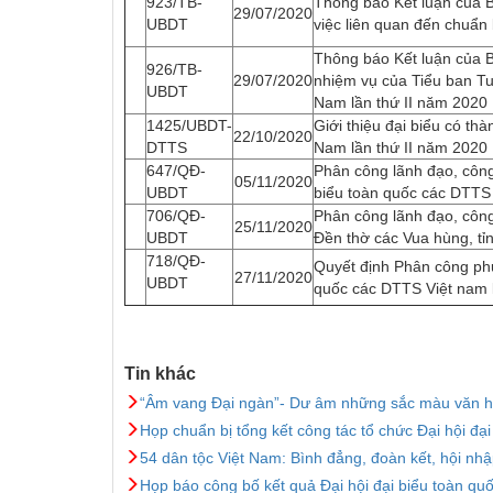
923/TB-
Thông báo Kết luận của B
29/07/2020
UBDT
việc liên quan đến chuẩn 
Thông báo Kết luận của B
926/TB-
29/07/2020
nhiệm vụ của Tiểu ban Tu
UBDT
Nam lần thứ II năm 2020
1425/UBDT-
Giới thiệu đại biểu có thà
22/10/2020
DTTS
Nam lần thứ II năm 2020
647/QĐ-
Phân công lãnh đạo, công
05/11/2020
UBDT
biểu toàn quốc các DTTS 
706/QĐ-
Phân công lãnh đạo, công
25/11/2020
UBDT
Đền thờ các Vua hùng, tỉ
718/QĐ-
Quyết định Phân công phụ
27/11/2020
UBDT
quốc các DTTS Việt nam 
Tin khác
“Âm vang Đại ngàn”- Dư âm những sắc màu văn ho
Họp chuẩn bị tổng kết công tác tổ chức Đại hội đạ
54 dân tộc Việt Nam: Bình đẳng, đoàn kết, hội nhập
Họp báo công bố kết quả Đại hội đại biểu toàn qu