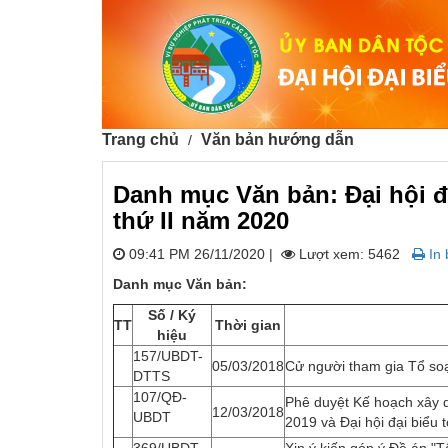
Trang chủ
Văn bản hướng dẫn
Danh mục Văn bản: Đại hội đ
thứ II năm 2020
09:41 PM 26/11/2020
|
Lượt xem: 5462
In 
Danh mục Văn bản:
Số / Ký
TT
Thời gian
hiệu
157/UBDT-
05/03/2018
Cử người tham gia Tổ soạ
DTTS
107/QĐ-
Phê duyệt Kế hoạch xây d
12/03/2018
UBDT
2019 và Đại hội đại biểu 