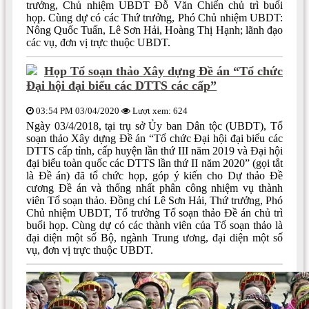
trưởng, Chủ nhiệm UBDT Đỗ Văn Chiến chủ trì buổi
họp. Cùng dự có các Thứ trưởng, Phó Chủ nhiệm UBDT:
Nông Quốc Tuấn, Lê Sơn Hải, Hoàng Thị Hạnh; lãnh đạo
các vụ, đơn vị trực thuộc UBDT.
Họp Tổ soạn thảo Xây dựng Đề án “Tổ chức
Đại hội đại biểu các DTTS các cấp”
03:54 PM 03/04/2020
Lượt xem: 624
Ngày 03/4/2018, tại trụ sở Ủy ban Dân tộc (UBDT), Tổ
soạn thảo Xây dựng Đề án “Tổ chức Đại hội đại biểu các
DTTS cấp tỉnh, cấp huyện lần thứ III năm 2019 và Đại hội
đại biểu toàn quốc các DTTS lần thứ II năm 2020” (gọi tắt
là Đề án) đã tổ chức họp, góp ý kiến cho Dự thảo Đề
cương Đề án và thống nhất phân công nhiệm vụ thành
viên Tổ soạn thảo. Đồng chí Lê Sơn Hải, Thứ trưởng, Phó
Chủ nhiệm UBDT, Tổ trưởng Tổ soạn thảo Đề án chủ trì
buổi họp. Cùng dự có các thành viên của Tổ soạn thảo là
đại diện một số Bộ, ngành Trung ương, đại diện một số
vụ, đơn vị trực thuộc UBDT.