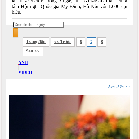
lần II sẽ diễn ra trong 3 ngày từ 17-19/4/2020 tại Trung
tâm Hội nghị Quốc gia Mỹ Đình, Hà Nội với 1.600 đại
biểu.
Trang đầu
<< Trước
6
7
8
Sau >>
ẢNH
VIDEO
Xem thêm>>