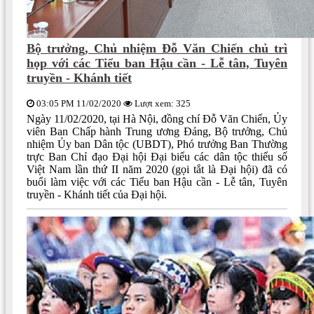
Bộ trưởng, Chủ nhiệm Đỗ Văn Chiến chủ trì
họp với các Tiểu ban Hậu cần - Lễ tân, Tuyên
truyền - Khánh tiết
03:05 PM 11/02/2020
Lượt xem: 325
Ngày 11/02/2020, tại Hà Nội, đồng chí Đỗ Văn Chiến, Ủy
viên Ban Chấp hành Trung ương Đảng, Bộ trưởng, Chủ
nhiệm Ủy ban Dân tộc (UBDT), Phó trưởng Ban Thường
trực Ban Chỉ đạo Đại hội Đại biểu các dân tộc thiểu số
Việt Nam lần thứ II năm 2020 (gọi tắt là Đại hội) đã có
buổi làm việc với các Tiểu ban Hậu cần - Lễ tân, Tuyên
truyền - Khánh tiết của Đại hội.