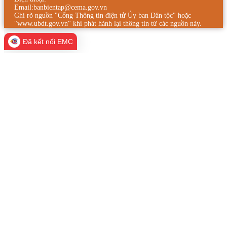
Email:banbientap@cema.gov.vn
Ghi rõ nguồn "Cổng Thông tin điện tử Ủy ban Dân tộc" hoặc
"www.ubdt.gov.vn" khi phát hành lại thông tin từ các nguồn này.
Đã kết nối EMC